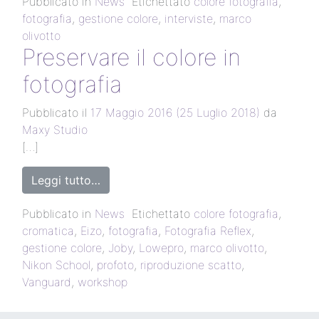
Pubblicato in
News
Etichettato
colore fotografia
,
fotografia
,
gestione colore
,
interviste
,
marco
olivotto
Preservare il colore in
fotografia
Pubblicato il
17 Maggio 2016
(25 Luglio 2018)
da
Maxy Studio
[…]
Leggi tutto…
Pubblicato in
News
Etichettato
colore fotografia
,
cromatica
,
Eizo
,
fotografia
,
Fotografia Reflex
,
gestione colore
,
Joby
,
Lowepro
,
marco olivotto
,
Nikon School
,
profoto
,
riproduzione scatto
,
Vanguard
,
workshop