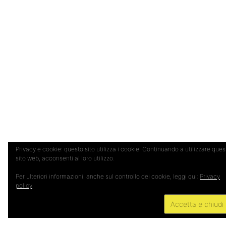
Privacy e cookie: questo sito utilizza i cookie. Continuando a utilizzare ques
sito web, acconsenti al loro utilizzo.
Per ulteriori informazioni, anche sul controllo dei cookie, leggi qui:
Privacy
policy