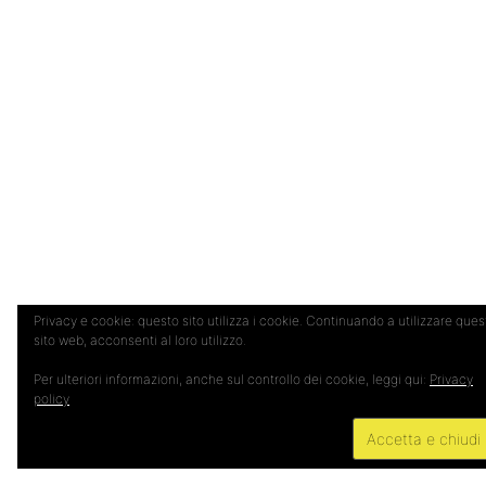
Privacy e cookie: questo sito utilizza i cookie. Continuando a utilizzare ques
sito web, acconsenti al loro utilizzo.
Per ulteriori informazioni, anche sul controllo dei cookie, leggi qui:
Privacy
policy