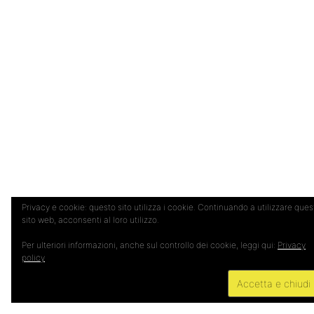
Privacy e cookie: questo sito utilizza i cookie. Continuando a utilizzare ques
sito web, acconsenti al loro utilizzo.
Per ulteriori informazioni, anche sul controllo dei cookie, leggi qui:
Privacy
policy